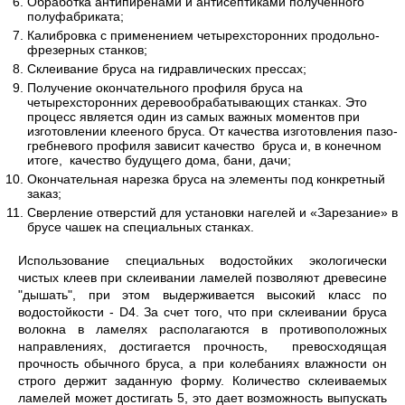
Обработка антипиренами и антисептиками полученного
полуфабриката;
Калибровка с применением четырехсторонних продольно-
фрезерных станков;
Склеивание бруса на гидравлических прессах;
Получение окончательного профиля бруса на
четырехсторонних деревообрабатывающих станках. Это
процесс является один из самых важных моментов при
изготовлении клееного бруса. От качества изготовления пазо-
гребневого профиля зависит качество бруса и, в конечном
итоге, качество будущего дома, бани, дачи;
Окончательная нарезка бруса на элементы под конкретный
заказ;
Сверление отверстий для установки нагелей и «Зарезание» в
брусе чашек на специальных станках.
Использование специальных водостойких экологически
чистых клеев при склеивании ламелей позволяют древесине
"дышать", при этом выдерживается высокий класс по
водостойкости - D4. За счет того, что при склеивании бруса
волокна в ламелях располагаются в противоположных
направлениях, достигается прочность, превосходящая
прочность обычного бруса, а при колебаниях влажности он
строго держит заданную форму. Количество склеиваемых
ламелей может достигать 5, это дает возможность выпускать