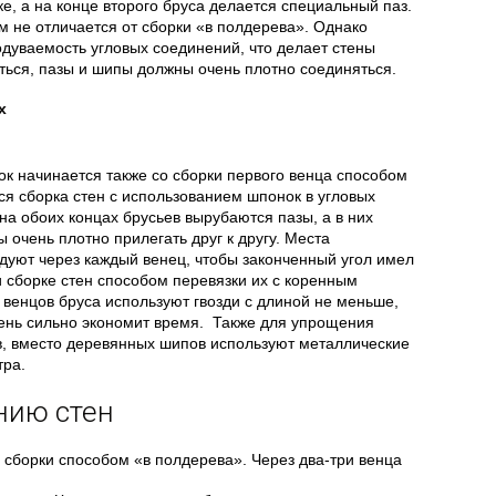
ке, а на конце второго бруса делается специальный паз.
 не отличается от сборки «в полдерева». Однако
дуваемость угловых соединений, что делает стены
ться, пазы и шипы должны очень плотно соединяться.
х
к начинается также со сборки первого венца способом
ся сборка стен с использованием шпонок в угловых
на обоих концах брусьев вырубаются пазы, а в них
 очень плотно прилегать друг к другу. Места
дуют через каждый венец, чтобы законченный угол имел
и сборке стен способом перевязки их с коренным
венцов бруса используют гвозди с длиной не меньше,
чень сильно экономит время. Также для упрощения
в, вместо деревянных шипов используют металлические
тра.
нию стен
 сборки способом «в полдерева». Через два-три венца