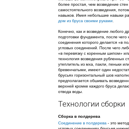
более простая, чем возведение стен
самостоятельного возведения, потом
навыков. Имея небольшие навыки ра
дом из бруса своими руками
.
Конечно, как и возведение любого д
подготовки фундамента, после чего 
соединения которого делается «в п
угловых соединений. После чего ли
«в перевязку с коренным шипом» ил
технология возведения рубленных с
утеплитель из мха, пакли, пеньки ил
бревенчатыми, имеют один недостаток
брусьях горизонтальный шов наполня
предполагается обшивать возведенн
верхней кромке каждого бруса дела
отвода воды.
Технологии сборки
Сборка в полдерева
Соединение в полдерева
- это метод
угловых соединениях брусьев нижне