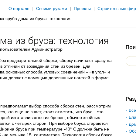
Jump to navigation
О портале
Своими руками
Проекты
Строительные фи
ка сруба дома из бруса: технология
ма из бруса: технология
Пои
пользователем
Администратор
без предварительной сборки, сборку начинают сразу на
в отличии от возведения стен из бревен. Для
два основных способа угловых соединений – «в угол» и
ения делают с помощью деревянных нагелей в форме
Раз
 предполагает выбор способа сборки стен, рассмотрим
Все
х, кто еще не знает, стоит отметить, что брус – это
Бла
орый изготавливается из бревен, обычно хвойных
вается с четырех сторон. При выборе бруса стараются
Дом
Ширина бруса при температуре -40° С должна быть не
Об
С -не меньше 15 сантиметров. Технология сборки бруса