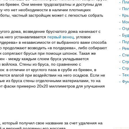
Пла
 из бревен. Они менее трудозатратны и доступны для
Пол
у что нет необходимости в наличии плотницких
боты, частный застройщик может с легкостью собрать
Кр
Мон
Отд
ругого дома, возведение брусчатого дома начинают с
Буд
на него устанавливается
первый венец
, угловое
Под
олдерева» в независимости от выбранного вами способа
бо продолжают возводить «в полдерева», либо собирают
Рем
и сопрягают брусья при помощи шпонок. Такая же
Сте
тен - между каждым слоем бруса укладывается
Стр
и войлока. Стены из бруса, по сравнению с
Стр
: в отличии от круглого паза в срубе из бревен, в
Тех
ется влагой при воздействии на него осадков. Если не
ые из бруса стены отделочными материалами, то на
Фу
ют фаски примерно 20х20 миллиметров для улучшения
, который получил свое название за счет удаления на
й и верхней половины его массива.