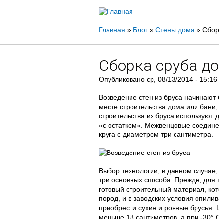
Вы
Главная
»
Блог
»
Стены дома
»
Сбор
здесь
Сборка сруба до
Опубликовано
ср, 08/13/2014 - 15:16
Возведение стен из бруса начинают 
месте строительства дома или бани, 
строительства из бруса используют 
«с остатком». Межвенцовые соедин
круга с диаметром три сантиметра.
Выбор технологии, в данном случае,
три основных способа. Прежде, для те
готовый строительный материал, кот
пород, и в заводских условия опили
приобрести сухие и ровные брусья. 
меньше 18 сантиметров, а при -30° 