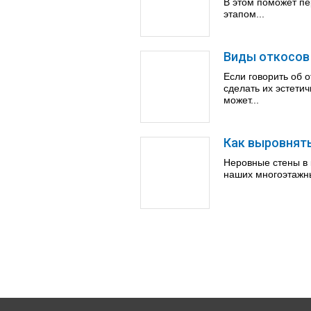
В этом поможет пе
этапом...
Виды откосов
Если говорить об о
сделать их эстети
может...
Как выровнять
Неровные стены в 
наших многоэтажны