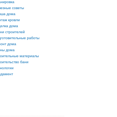
нировка
езные советы
ыша дома
таж кровли
елка дома
ни строителей
готовительные работы
онт дома
ны дома
оительные материалы
оительство бани
нологии
ндамент