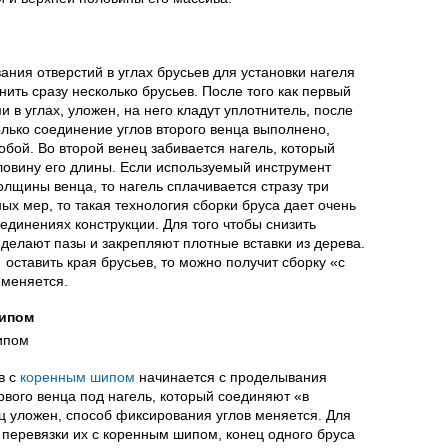
ания отверстий в углах брусьев для установки нагеля
нить сразу несколько брусьев. После того как первый
 в углах, уложен, на него кладут уплотнитель, после
олько соединение углов второго венца выполнено,
бой. Во второй венец забивается нагель, который
ловину его длины. Если используемый инструмент
олщины венца, то нагель сплачивается стразу три
ых мер, то такая технология сборки бруса дает очень
единениях конструкции. Для того чтобы снизить
делают пазы и закрепляют плотные вставки из дерева.
 оставить края брусьев, то можно получит сборку «с
именяется.
шипом
в с
коренным шипом
начинается с проделывания
рвого венца под нагель, который соединяют «в
ц уложен, способ фиксирования углов меняется. Для
 перевязки их с коренным шипом, конец одного бруса