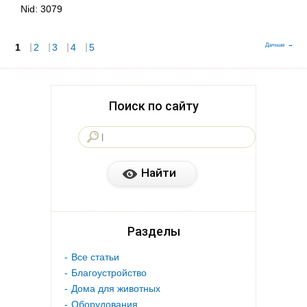
Nid:
3079
1
Страницы
2
3
4
5
Дальше
Поиск по сайту
Разделы
Все статьи
Благоустройство
Дома для животных
Оборудования