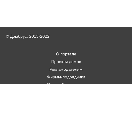
© Домбрус, 2013-2022
О портале
Проекты домов
Рекламодателям
Фирмы-подрядчики
Правообладателям
Статьи
Строительным фирмам
Контакты
Авторам
Карта городов