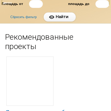
280000
45
2500000
513
Рекомендованные
проекты