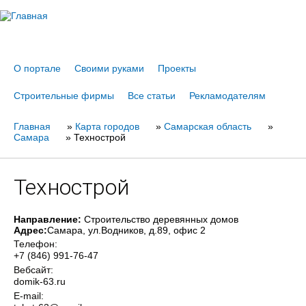
Jump to navigation
О портале
Своими руками
Проекты
Строительные фирмы
Все статьи
Рекламодателям
Главная
Вы
»
Карта городов
»
Самарская область
»
Самара
»
Технострой
здесь
Технострой
Направление:
Строительство деревянных домов
Адрес:
Самара
, ул.Водников, д.89, офис 2
Телефон:
+7 (846) 991-76-47
Вебсайт:
domik-63.ru
E-mail: