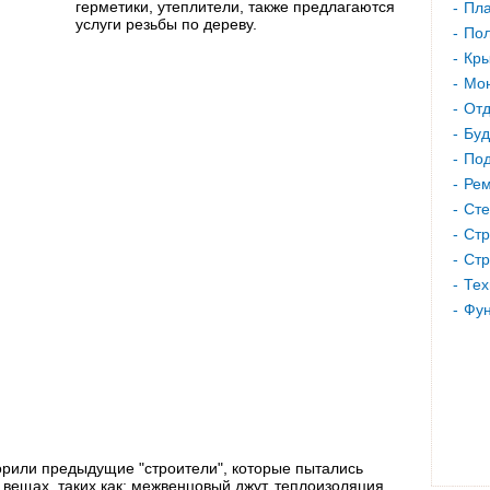
герметики, утеплители, также предлагаются
Пла
услуги резьбы по дереву.
Пол
Кр
Мон
Отд
Буд
Под
Рем
Сте
Стр
Стр
Тех
Фу
орили предыдущие "строители", которые пытались
 вещах, таких как: межвенцовый джут, теплоизоляция