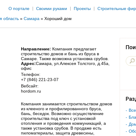
Jump to navigation
О портале
Своими руками
Проекты
Строительные фи
я область
»
Самара
»
Хороший дом
Пои
Направление:
Компания предлагает
строительство домов и бань из бруса в
Самаре. Также возможна установка срубов.
Адрес:
Самара
, ул.Алексея Толстого, д.45а,
офис
Телефон:
+7 (846) 221-23-07
Вебсайт:
hordom.ru
Раз
Компания занимается строительством домов
из клееного и профилированного бруса,
Все
бань, беседок. Возможно осуществление
Бла
строительства под ключ с установкой
отопления и проведения коммуникаций, а
Дом
также установка срубов. В продаже есть
Об
пиломатериалы, защита древесины,