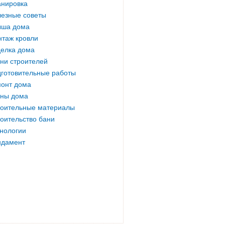
нировка
езные советы
ыша дома
таж кровли
елка дома
ни строителей
готовительные работы
онт дома
ны дома
оительные материалы
оительство бани
нологии
ндамент