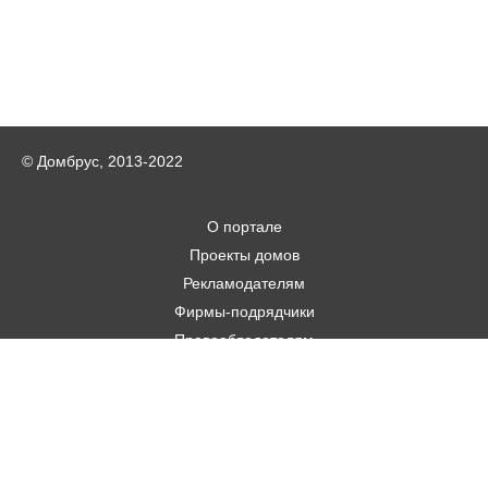
© Домбрус, 2013-2022
О портале
Проекты домов
Рекламодателям
Фирмы-подрядчики
Правообладателям
Статьи
Строительным фирмам
Контакты
Авторам
Карта городов