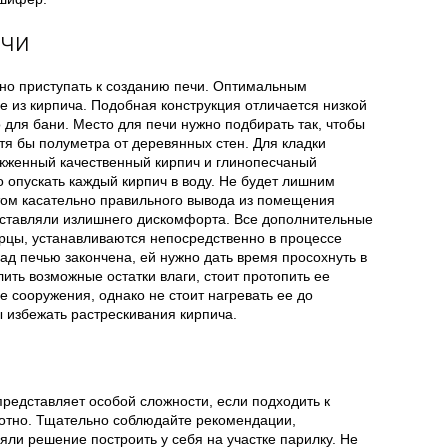
ечи
жно приступать к созданию печи. Оптимальным
е из кирпича. Подобная конструкция отличается низкой
 для бани. Место для печи нужно подбирать так, чтобы
тя бы полуметра от деревянных стен. Для кладки
жженный качественный кирпич и глинопесчаный
 опускать каждый кирпич в воду. Не будет лишним
том касательно правильного вывода из помещения
оставляли излишнего дискомфорта. Все дополнительные
ерцы, устанавливаются непосредственно в процессе
над печью закончена, ей нужно дать время просохнуть в
ить возможные остатки влаги, стоит протопить ее
е сооружения, однако не стоит нагревать ее до
 избежать растрескивания кирпича.
редставляет особой сложности, если подходить к
отно. Тщательно соблюдайте рекомендации,
яли решение построить у себя на участке парилку. Не