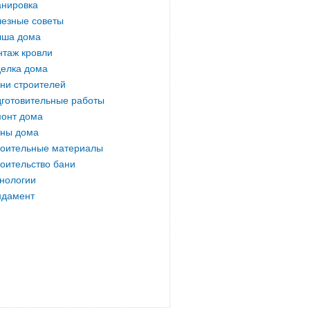
нировка
езные советы
ыша дома
таж кровли
елка дома
ни строителей
готовительные работы
онт дома
ны дома
оительные материалы
оительство бани
нологии
ндамент