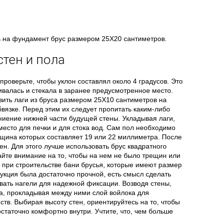
ть на фундамент брус размером 25Х20 сантиметров.
стен и пола
 проверьте, чтобы уклон составлял около 4 градусов. Это
ливалась и стекала в заранее предусмотренное место.
ить лаги из бруса размером 25Х10 сантиметров на
бвязке. Перед этим их следует пропитать каким-либо
ниение нижней части будущей стены. Укладывая лаги,
 место для печки и для стока вод. Сам пол необходимо
олщина которых составляет 19 или 22 миллиметра. После
ен. Для этого лучше использовать брус квадратного
йте внимание на то, чтобы на нем не было трещин или
 при строительстве бани брусья, которые имеют размер
укция была достаточно прочной, есть смысл сделать
вать нагели для надежной фиксации. Возводя стены,
га, прокладывая между ними слой войлока для
в. Выбирая высоту стен, ориентируйтесь на то, чтобы
статочно комфортно внутри. Учтите, что, чем больше