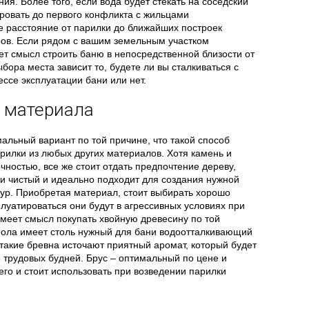
ия. Более того, если вода будет стекать на соседский
ровать до первого конфликта с жильцами
 расстояние от парилки до ближайших построек
ров. Если рядом с вашим земельным участком
т смысл строить баню в непосредственной близости от
ыбора места зависит то, будете ли вы сталкиваться с
ссе эксплуатации бани или нет.
 материала
мальный вариант по той причине, что такой способ
рилки из любых других материалов. Хотя камень и
чностью, все же стоит отдать предпочтение дереву,
ки чистый и идеально подходит для создания нужной
р. Приобретая материал, стоит выбирать хорошо
луатироваться они будут в агрессивных условиях при
Имеет смысл покупать хвойную древесину по той
мола имеет столь нужный для бани водоотталкивающий
 такие бревна источают приятный аромат, который будет
е трудовых будней. Брус – оптимальный по цене и
его и стоит использовать при возведении парилки