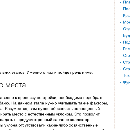
Пла
Пол
Кр
Мон
Отд
Буд
Под
Рем
Сте
Стр
Стр
льких этапов. Именно о них и пойдет речь ниже.
Тех
Фу
о места
ственно к процессу постройки, необходимо подобрать
 баню. На данном этапе нужно учитывать такие факторы,
фа. Разумеется, вам нужно обеспечить полноценный
бирать место с естественным уклоном. Это позволит
падать в предусмотренный заранее коллектор.
ы уклона отсутствовали какие-либо хозяйственные