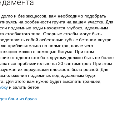
ундамента
 долго и без эксцессов, вам необходимо подобрать
тируясь на особенности грунта на вашем участке. Для
если подземные воды находятся глубоко, идеальным
а столбчатого типа. Опорные столбы могут быть
редставлять собой асбестовые тубы с бетоном внутри.
млю приблизительно на полметра, после чего
изоляцию можно с помощью битума. При этом
яние от одного столба к другому должно быть не более
ышаться приблизительно на 30 сантиметров. При этом
азуемая их верхушками плоскость была ровной. Для
 расположении подземных вод идеальным будет
. Для этого вам нужно будет выкопать траншеи,
убку
и залить бетон.