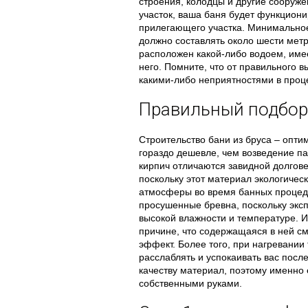
строения, колодцы и другие сооружен
участок, ваша баня будет функциони
прилегающего участка. Минимальное
должно составлять около шести мет
расположен какой-либо водоем, имее
него. Помните, что от правильного в
какими-либо неприятностями в проце
Правильный подбор
Строительство бани из бруса – опти
гораздо дешевле, чем возведение па
кирпич отличаются завидной долгове
поскольку этот материал экологичес
атмосферы во время банных процеду
просушенные бревна, поскольку эксп
высокой влажности и температуре. 
причине, что содержащаяся в ней с
эффект. Более того, при нагревании
расслаблять и успокаивать вас посл
качеству материал, поэтому именно 
собственными руками.