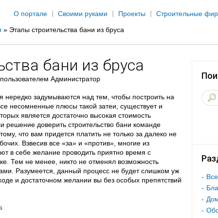
Jump to navigation
О портале
Своими руками
Проекты
Строительные фи
и
»
Этапы строительства бани из бруса
ьства бани из бруса
Пои
пользователем
Администратор
я нередко задумываются над тем, чтобы построить на
все несомненные плюсы такой затеи, существует и
оторых является достаточно высокая стоимость
ли решение доверить строительство бани команде
тому, что вам придется платить не только за далеко не
очих. Взвесив все «за» и «против», многие из
ют в себе желание проводить приятно время с
Раз
ке. Тем не менее, никто не отменял возможность
ми. Разумеется, данный процесс не будет слишком уж
Все
ходе и достаточном желании вы без особых препятствий
Бла
Дом
Об