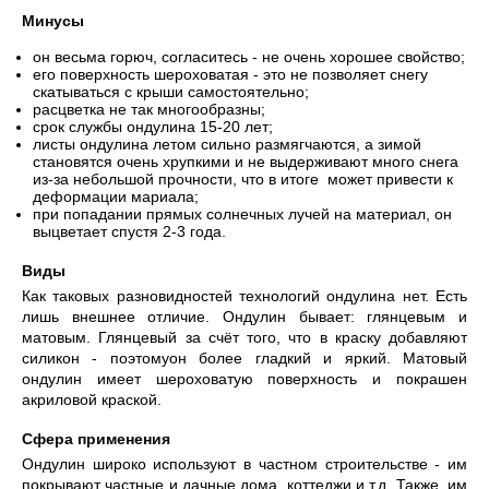
Минусы
он весьма горюч, согласитесь - не очень хорошее свойство;
его поверхность шероховатая - это не позволяет снегу
скатываться с крыши самостоятельно;
расцветка не так многообразны;
срок службы ондулина 15-20 лет;
листы ондулина летом сильно размягчаются, а зимой
становятся очень хрупкими и не выдерживают много снега
из-за небольшой прочности, что в итоге может привести к
деформации мариала;
при попадании прямых солнечных лучей на материал, он
выцветает спустя 2-3 года.
Виды
Как таковых разновидностей технологий ондулина нет. Есть
лишь внешнее отличие. Ондулин бывает: глянцевым и
матовым. Глянцевый за счёт того, что в краску добавляют
силикон - поэтомуон более гладкий и яркий. Матовый
ондулин имеет шероховатую поверхность и покрашен
акриловой краской.
Сфера применения
Ондулин широко используют в частном строительстве - им
покрывают частные и дачные дома, коттеджи и т.д. Также, им