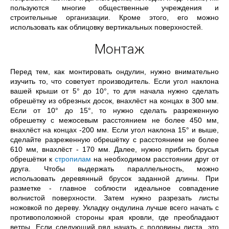
пользуются многие общественные учреждения и
строительные организации. Кроме этого, его можно
использовать как облицовку вертикальных поверхностей.
Монтаж
Перед тем, как монтировать ондулин, нужно внимательно
изучить то, что советует производитель. Если угол наклона
вашей крыши от 5° до 10°, то для начала нужно сделать
обрешётку из обрезных досок, внахлёст на концах в 300 мм.
Если от 10° до 15°, то нужно сделать разреженную
обрешетку с межосевым расстоянием не более 450 мм,
внахлёст на концах -200 мм. Если угол наклона 15° и выше,
сделайте разреженную обрешётку с расстоянием не более
610 мм, внахлёст - 170 мм. Далее, нужно прибить брусья
обрешётки к
стропилам
на необходимом расстоянии друг от
друга. Чтобы выдержать параллельность, можно
использовать деревянный брусок заданной длины. При
разметке - главное соблюсти идеальное совпадение
волнистой поверхности. Затем нужно разрезать листы
ножовкой по дереву. Укладку ондулина лучше всего начать с
противоположной стороны края кровли, где преобладают
ветры. Если следующий ряд начать с половины листа, это