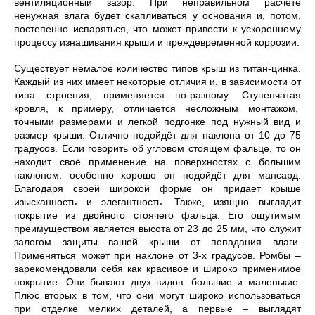
вентиляционный зазор. При неправильном расчете
ненужная влага будет скапливаться у основания и, потом,
постепенно испаряться, что может привести к ускоренному
процессу изнашивания крыши и преждевременной коррозии.
Существует немалое количество типов крыш из титан-цинка.
Каждый из них имеет некоторые отличия и, в зависимости от
типа строения, применяется по-разному. Ступенчатая
кровля, к примеру, отличается несложным монтажом,
точными размерами и легкой подгонке под нужный вид и
размер крыши. Отлично подойдёт для наклона от 10 до 75
градусов. Если говорить об угловом стоящем фальце, то он
находит своё применение на поверхностях с большим
наклоном: особенно хорошо он подойдёт для мансард.
Благодаря своей широкой форме он придает крыше
изысканность и элегантность. Также, изящно выглядит
покрытие из двойного стоячего фальца. Его ощутимым
преимуществом является высота от 23 до 25 мм, что служит
залогом защиты вашей крыши от попадания влаги.
Применяться может при наклоне от 3-х градусов. Ромбы –
зарекомендовали себя как красивое и широко применимое
покрытие. Они бывают двух видов: большие и маленькие.
Плюс вторых в том, что они могут широко использоваться
при отделке мелких деталей, а первые – выглядят