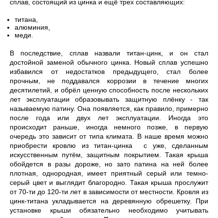
сплав, состоящий из цинка и ещё трех составляющих:
титана,
алюминия,
меди.
В последствие, сплав назвали титан-цинк, и он стал
достойной заменой обычного цинка. Новый сплав успешно
избавился от недостатков предыдущего, стал более
прочным, не поддавался коррозии в течение многих
десятилетий, и обрёл ценную способность после нескольких
лет эксплуатации образовывать защитную плёнку - так
называемую патину. Она появляется, как правило, примерно
после года или двух лет эксплуатации. Иногда это
происходит раньше, иногда немного позже, в первую
очередь это зависит от типа климата. В наше время можно
приобрести кровлю из титан-цинка с уже, сделанным
искусственным путём, защитным покрытием. Такая крыша
обойдется в разы дороже, но зато патина на ней более
плотная, однородная, имеет приятный серый или темно-
серый цвет и выглядит благородно. Такая крыша прослужит
от 70-ти до 120-ти лет в зависимости от местности. Кровля из
цинк-титана укладывается на деревянную обрешетку. При
установке крыши обязательно необходимо учитывать