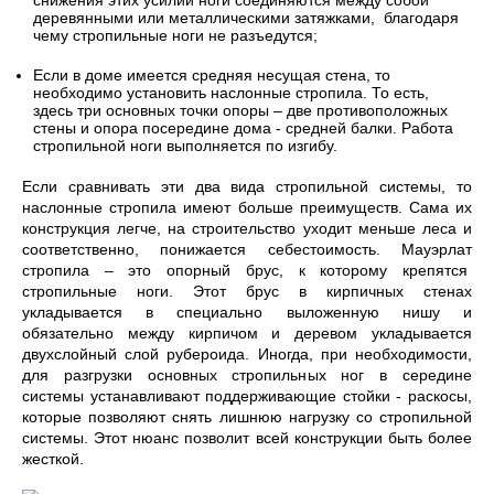
снижения этих усилий ноги соединяются между собой
деревянными или металлическими затяжками, благодаря
чему стропильные ноги не разъедутся;
Если в доме имеется средняя несущая стена, то
необходимо установить наслонные стропила. То есть,
здесь три основных точки опоры – две противоположных
стены и опора посередине дома - средней балки. Работа
стропильной ноги выполняется по изгибу.
Если сравнивать эти два вида стропильной системы, то
наслонные стропила имеют больше преимуществ. Сама их
конструкция легче, на строительство уходит меньше леса и
соответственно, понижается себестоимость. Мауэрлат
стропила – это опорный брус, к которому крепятся
стропильные ноги. Этот брус в кирпичных стенах
укладывается в специально выложенную нишу и
обязательно между кирпичом и деревом укладывается
двухслойный слой рубероида. Иногда, при необходимости,
для разгрузки основных стропильных ног в середине
системы устанавливают поддерживающие стойки - раскосы,
которые позволяют снять лишнюю нагрузку со стропильной
системы. Этот нюанс позволит всей конструкции быть более
жесткой.