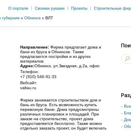
Jump to navigation
О портале
Своими руками
Проекты
Строительные фи
я губерния
»
Обнинск
»
ВЛТ
Пои
Направление:
Фирма предлагает дома и
бани из бруса в Обнинске. Также
предлагаются постройки и из других
материалов.
Адрес:
Обнинск
, ул.Звездная, д.2а, офис
Телефон:
+7 (910) 546-91-33
Вебсайт:
valtau.ru
Раз
Фирма занимается строительством дом и
бань из бруса. Есть возможность купить
Все
перевозную баню. Дома предусмотрены
Бла
различных планировок и площадей. При
заказе на строительство, проект дома
Дом
предоставляется бесплатно. Также можно
Об
отдельно заказать проект, он будет включать