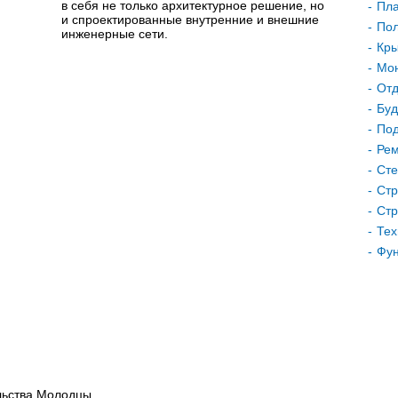
в себя не только архитектурное решение, но
Пла
и спроектированные внутренние и внешние
Пол
инженерные сети.
Кр
Мон
Отд
Буд
Под
Рем
Сте
Стр
Стр
Тех
Фу
льства.Молодцы.