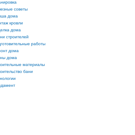
нировка
езные советы
ыша дома
таж кровли
елка дома
ни строителей
готовительные работы
онт дома
ны дома
оительные материалы
оительство бани
нологии
ндамент