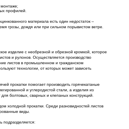
 монтаже;
ных профилей.
 оцинкованного материала есть один недостаток –
емя грозы, дождя или при сильном порывистом ветре.
кое изделие с необрезной и обрезной кромкой, которое
истов и рулонов. Осуществляется производство
ание листов в промышленном и гражданском
пользуют технологии, от которых может зависеть
ячей прокатки помогает производить горячекатаные
легированной и углеродистой стали, а изделия из
 для болтовых, сварных и клепаных конструкций.
дом холодной прокатки. Среди разновидностей листов
рованные виды.
ь подразделяется: