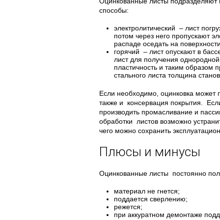
Оцинкованные листы подразделяют 
способы:
электролитический – лист погру
потом через него пропускают эл
распаде оседать на поверхности
горячий – лист опускают в басс
лист для получения однородной
пластичность и таким образом п
стального листа толщина станови
Если необходимо, оцинковка может пр
также и консервация покрытия. Есл
производить промасливание и пасси
обработки листов возможно устранит
чего можно сохранить эксплуатацио
Плюсы и минусы
Оцинкованные листы постоянно поль
материал не гнется;
поддается сверлению;
режется;
при аккуратном демонтаже подд