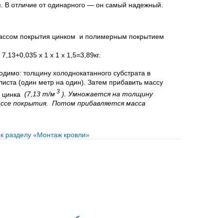
. В отличие от одинарного — он самый надежный.
лассом покрытия цинком и полимерным покрытием
 7,13+0,035 х 1 х 1 х 1,5=3,89кг.
одимо: толщину холоднокатанного субстрата в
иста (один метр на один). Затем прибавить массу
3
ь цинка
(7,13 т/м
). Умножается на толщину
ассе покрытия. Потом прибавляется масса
 к разделу «Монтаж кровли»