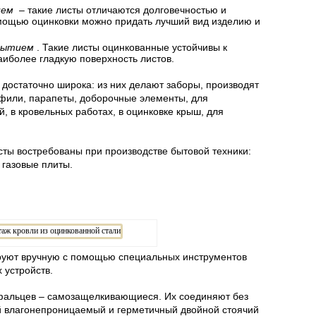
ием
– такие листы отличаются долговечностью и
омощью оцинковки можно придать лучший вид изделию и
рытием
. Такие листы оцинкованные устойчивы к
аиболее гладкую поверхность листов.
достаточно широка: из них делают заборы, производят
фили, парапеты, доборочные элементы, для
, в кровельных работах, в оцинковке крыш, для
сты востребованы при производстве бытовой техники:
 газовые плиты.
руют вручную с помощью специальных инструментов
 устройств.
 фальцев – самозащелкивающиеся. Их соединяют без
й влагонепроницаемый и герметичный двойной стоячий