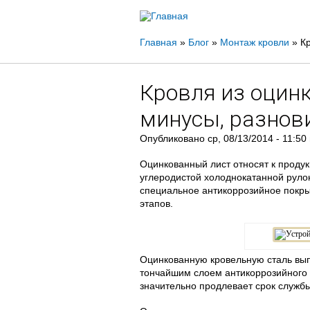
Вы
Главная
»
Блог
»
Монтаж кровли
»
К
здесь
Кровля из оцин
минусы, разнов
Опубликовано
ср, 08/13/2014 - 11:50
Оцинкованный лист относят к проду
углеродистой холоднокатанной рулонн
специальное антикоррозийное покры
этапов.
Оцинкованную кровельную сталь вып
тончайшим слоем антикоррозийного 
значительно продлевает срок служб