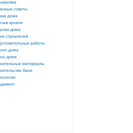
нировка
езные советы
ыша дома
таж кровли
елка дома
ни строителей
готовительные работы
онт дома
ны дома
оительные материалы
оительство бани
нологии
ндамент