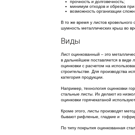
прочность и долговечность;
минимум отходов и обрезов при
возможность организации слож
В то же время у листов кровельного
шумность металлических крыш во вр
Виды
Лист оцинкованный – это металличес
в дальнейшем поставляется в виде л
оцинковки с расчетом на использов
строительстве. Для производства ис
категория продукции.
Например, технология оцинковки гор
стальные листы. Их делают из низко
оцинковки горячекатаной используют
Кроме этого, листы производят мето
бывают рифленые, гладкие и гофри
По типу покрытия оцинкованная стал