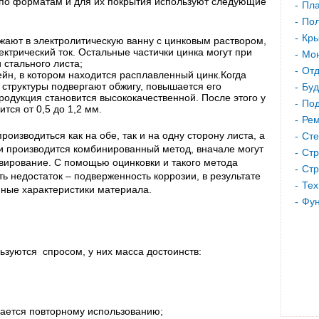
по форматам и для их покрытия используют следующие
Пла
Пол
Кр
жают в электролитическую ванну с цинковым раствором,
ектрический ток. Остальные частички цинка могут при
Мон
 стального листа;
Отд
ейн, в котором находится расплавленный цинк.Когда
 структуры подвергают обжигу, повышается его
Буд
родукция становится высококачественной. После этого у
Под
тся от 0,5 до 1,2 мм.
Рем
оизводиться как на обе, так и на одну сторону листа, а
Сте
и производится комбинированный метод, вначале могут
Стр
вирование. С помощью оцинковки и такого метода
Стр
ь недостаток – подверженность коррозии, в результате
Тех
нные характеристики материала.
Фу
зуются спросом, у них масса достоинств:
ается повторному использованию;