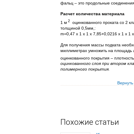
фальц – это продольные соединения
Расчет количества материала
2
1 м
оцинкованного проката со 2 к
толщиной 0,5мм,:
m=0,47 х 1 х 1 х 7,85+0,0216 х 1 х 1 х
Для получения массы подката необх
миллиметрах умножить на площадь л
оцинкованного покрытия – плотност
оцинкованного слоя при втором кл
полимерного покрытия.
Вернуть
Похожие статьи