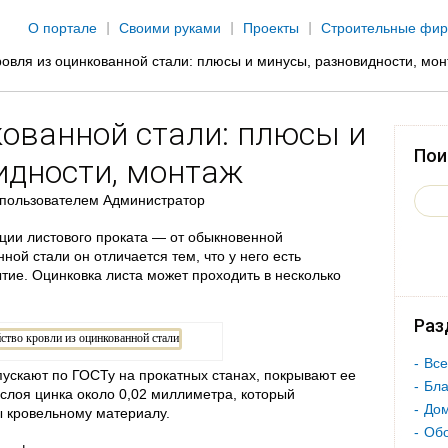
Jump to navigation
О портале
Своими руками
Проекты
Строительные фи
ровля из оцинкованной стали: плюсы и минусы, разновидности, мо
кованной стали: плюсы и
Пои
идности, монтаж
пользователем
Администратор
кции листового проката — от обыкновенной
ой стали он отличается тем, что у него есть
тие. Оцинковка листа может проходить в несколько
Раз
Все
ускают по ГОСТу на прокатных станах, покрывают ее
Бла
слоя цинка около 0,02 миллиметра, который
Дом
ы кровельному материалу.
Об