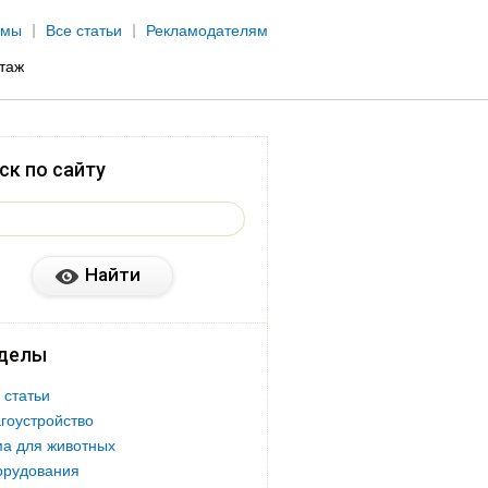
рмы
Все статьи
Рекламодателям
нтаж
ск по сайту
делы
 статьи
гоустройство
а для животных
орудования