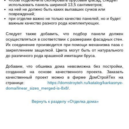
чтобы подключить скопировать брусовый фасад, следует
использовать панель шириной 13,5 сантиметров;
на ней не должно быть каких выпавших сучков или
повреждений;
при отделке важно не только качество панелей, но и будет
важным качество разного рода комплектующих.
Следует также добавить, что подбор панели должен
осуществляться в соответствии с размерами фасадных стен.
Их соединение производится при помощи механизма паза с
закреплением защелкой. Цвета могут быть от натурального
до различного рода крашеной имитации бруса.
Добавим, что обшивка дома невозможна без постройки,
созданной на основе качественного проекта. Заказать
качественный проект можно в фирме ДомСтройТех на
странице:
https://domstroyteh.ru/katalog/karkasnye-
doma/linear_sizes_merged-is-8x8/
.
Вернуть к разделу «Отделка дома»