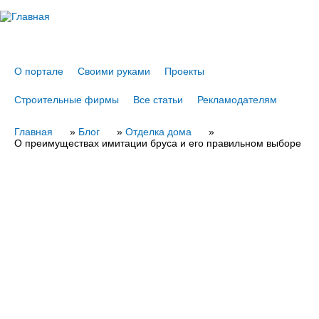
Jump to navigation
О портале
Своими руками
Проекты
Строительные фирмы
Все статьи
Рекламодателям
Главная
Вы
»
Блог
»
Отделка дома
»
О преимуществах имитации бруса и его правильном выборе
здесь