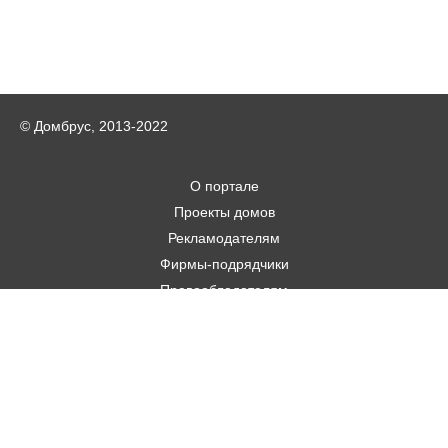
© Домбрус, 2013-2022
О портале
Проекты домов
Рекламодателям
Фирмы-подрядчики
Правообладателям
Статьи
Строительным фирмам
Контакты
Авторам
Карта городов