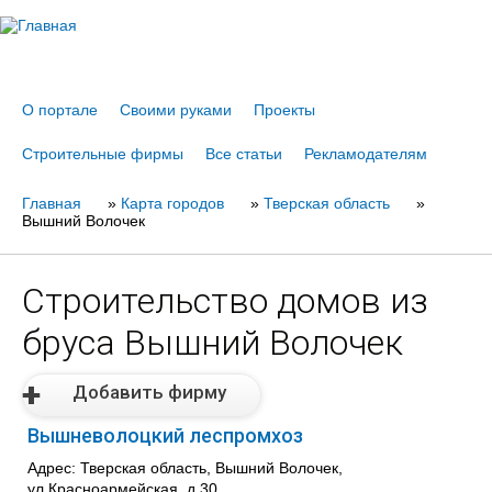
Jump to navigation
О портале
Своими руками
Проекты
Строительные фирмы
Все статьи
Рекламодателям
Главная
Вы
»
Карта городов
»
Тверская область
»
Вышний Волочек
здесь
Строительство домов из
бруса Вышний Волочек
Добавить фирму
Вышневолоцкий леспромхоз
Адрес: Тверская область, Вышний Волочек,
ул.Красноармейская, д.30