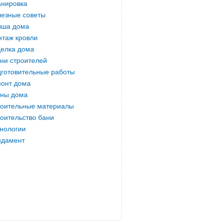
нировка
езные советы
ыша дома
таж кровли
елка дома
ни строителей
готовительные работы
онт дома
ны дома
оительные материалы
оительство бани
нологии
ндамент