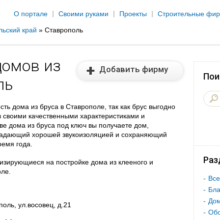
Jump to navigation
О портале
Своими руками
Проекты
Строительные фи
льский край
»
Ставрополь
домов из
Добавить фирму
Пои
ль
ть дома из бруса в Ставрополе, так как брус выгодно
в своими качественными характеристиками и
е дома из бруса под ключ вы получаете дом,
бладающий хорошей звукоизоляцией и сохраняющий
емя года.
Раз
изирующиеся на постройке дома из клееного и
ле.
Все
Бла
Дом
оль, ул.восовец, д.21
Об