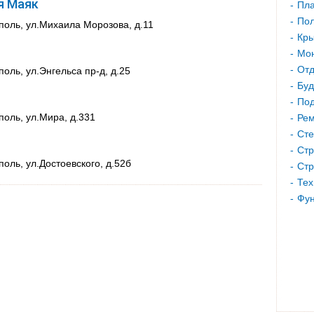
я Маяк
Пла
Пол
поль, ул.Михаила Морозова, д.11
Кр
Мон
Отд
оль, ул.Энгельса пр-д, д.25
Буд
Под
поль, ул.Мира, д.331
Рем
Сте
Стр
оль, ул.Достоевского, д.52б
Стр
Тех
Фу