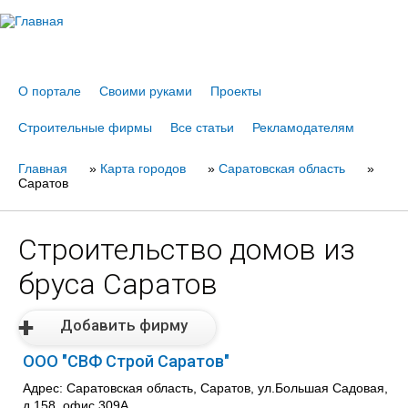
Jump to navigation
О портале
Своими руками
Проекты
Строительные фирмы
Все статьи
Рекламодателям
Главная
Вы
»
Карта городов
»
Саратовская область
»
Саратов
здесь
Строительство домов из
бруса Саратов
Добавить фирму
ООО "СВФ Строй Саратов"
Адрес: Саратовская область, Саратов, ул.Большая Садовая,
д.158, офис 309А