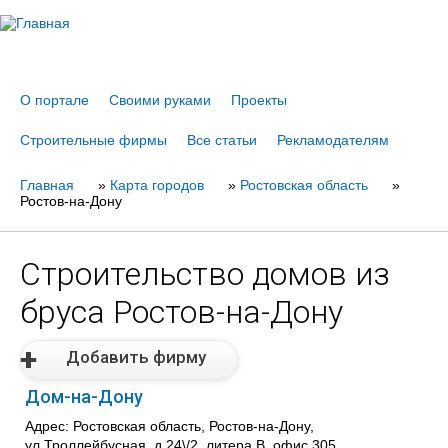
Jump to navigation
О портале
Своими руками
Проекты
Строительные фирмы
Все статьи
Рекламодателям
Главная
Вы
»
Карта городов
»
Ростовская область
»
Ростов-на-Дону
здесь
Строительство домов из
бруса Ростов-на-Дону
Добавить фирму
Дом-на-Дону
Адрес: Ростовская область, Ростов-на-Дону,
ул.Троллейбусная, д.24\/2, литера В, офис 305