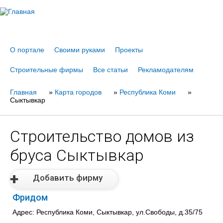
Jump to navigation
О портале
Своими руками
Проекты
Строительные фирмы
Все статьи
Рекламодателям
Главная
Вы
»
Карта городов
»
Республика Коми
»
Сыктывкар
здесь
Строительство домов из
бруса Сыктывкар
Добавить фирму
Фридом
Адрес: Республика Коми, Сыктывкар, ул.Свободы, д.35/75