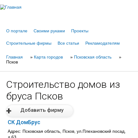
Jump to navigation
О портале
Своими руками
Проекты
Строительные фирмы
Все статьи
Рекламодателям
Главная
Вы
»
Карта городов
»
Псковская область
»
Псков
здесь
Строительство домов из
бруса Псков
Добавить фирму
СК ДомБрус
Адрес: Псковская область, Псков, ул.Плехановский посад,
д.63