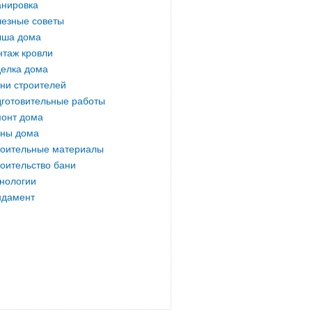
нировка
езные советы
ыша дома
таж кровли
елка дома
ни строителей
готовительные работы
онт дома
ны дома
оительные материалы
оительство бани
нологии
ндамент