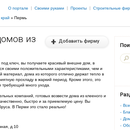
Jump to navigation
О портале
Своими руками
Проекты
Строительные фи
 край
»
Пермь
домов из
Добавить фирму
Пои
 под ключ, вы получаете красивый внешне дом, в
тся своими положительными характеристиками, чем и
й материал, дома из которого отлично держат тепло в
иятную прохладу в жаркий период. Кроме этого, это
е требующий много ухода.
Раз
льных компаний, готовых возвести дома из клееного и
ачественно, быстро и за приемлемую цену. Вы
Все
бруса. В Перми это стало реально!
Бла
Дом
Об
ная, д.10