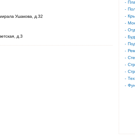
Пла
Пол
Кр
мирала Ушакова, д.32
Мон
Отд
етская, д.3
Буд
Под
Рем
Сте
Стр
Стр
Тех
Фу