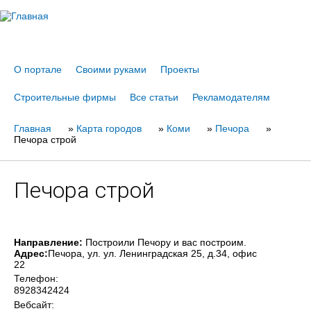
Jump to navigation
О портале
Своими руками
Проекты
Строительные фирмы
Все статьи
Рекламодателям
Главная
Вы
»
Карта городов
»
Коми
»
Печора
»
Печора строй
здесь
Печора строй
Направление:
Построили Печору и вас построим.
Адрес:
Печора
, ул. ул. Ленинградская 25, д.34, офис
22
Телефон:
8928342424
Вебсайт: