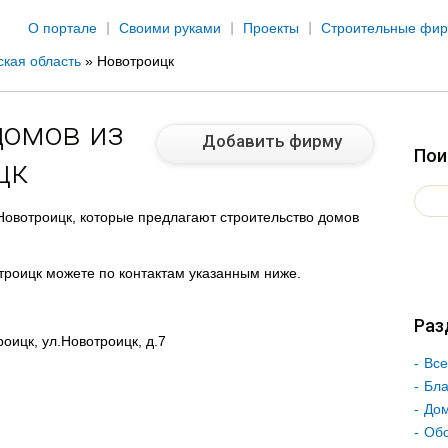
Jump to navigation
О портале
Своими руками
Проекты
Строительные фи
ская область
»
Новотроицк
домов из
Добавить фирму
Пои
цк
овотроицк, которые предлагают строительство домов
отроицк можете по контактам указанным ниже.
Раз
оицк, ул.Новотроицк, д.7
Все
Бла
Дом
Об