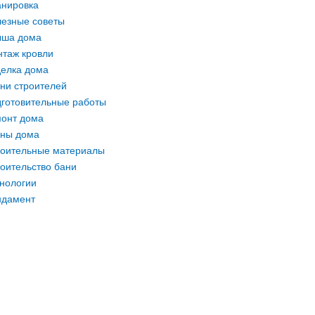
нировка
езные советы
ыша дома
таж кровли
елка дома
ни строителей
готовительные работы
онт дома
ны дома
оительные материалы
оительство бани
нологии
ндамент