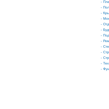
Пла
Пол
Кр
Мон
Отд
Буд
Под
Рем
Сте
Стр
Стр
Тех
Фу