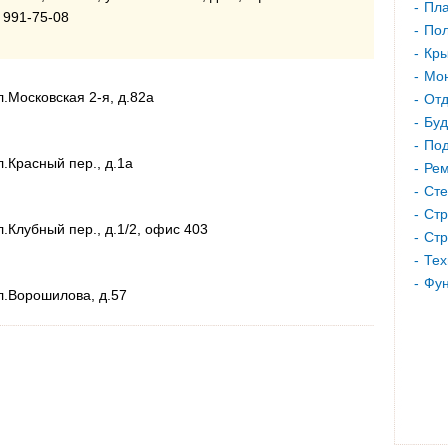
Пла
 991-75-08
Пол
Кр
Мон
л.Московская 2-я, д.82а
Отд
Буд
Под
л.Красный пер., д.1а
Рем
Сте
Стр
л.Клубный пер., д.1/2, офис 403
Стр
Тех
Фу
ул.Ворошилова, д.57