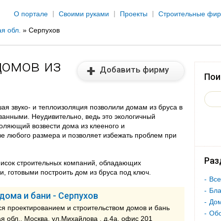
Jump to navigation
О портале
Своими руками
Проекты
Строительные фи
я обл.
»
Серпухов
домов из
Добавить фирму
Пои
ая звуко- и теплоизоляция позволили домам из бруса в
ванными. Неудивительно, ведь это экологичный
воляющий возвести дома из клееного и
е любого размера и позволяет избежать проблем при
Раз
писок строительных компаний, обладающих
 готовыми построить дом из бруса под ключ.
Все
Бла
ома и бани - Серпухов
Дом
я проектированием и строительством домов и бань
Об
я обл., Москва, ул.Михайлова , д.4a, офис 201