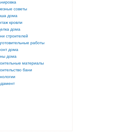
нировка
езные советы
ыша дома
таж кровли
елка дома
ни строителей
готовительные работы
онт дома
ны дома
оительные материалы
оительство бани
нологии
ндамент