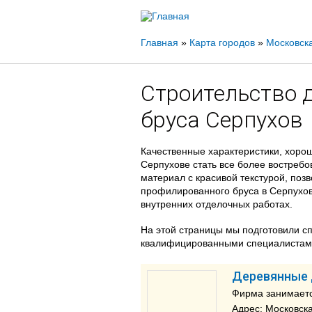
Вы
Главная
»
Карта городов
»
Московска
здесь
Строительство 
бруса Серпухов
Качественные характеристики, хорош
Серпухове стать все более востребо
материал с красивой текстурой, поз
профилированного бруса в Серпухов
внутренних отделочных работах.
На этой страницы мы подготовили с
квалифицированными специалистами,
Деревянные д
Фирма занимаетс
Адрес: Московска