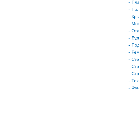
Пла
Пол
Кр
Мон
Отд
Буд
Под
Рем
Сте
Стр
Стр
Тех
Фу