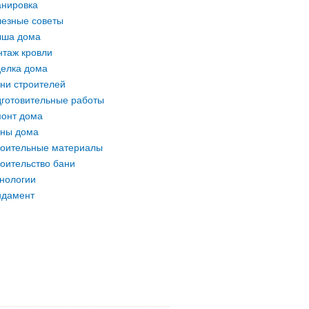
нировка
езные советы
ыша дома
таж кровли
елка дома
ни строителей
готовительные работы
онт дома
ны дома
оительные материалы
оительство бани
нологии
ндамент