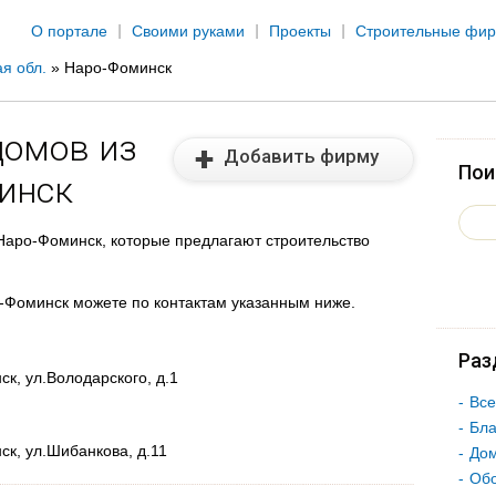
Jump to navigation
О портале
Своими руками
Проекты
Строительные фи
я обл.
»
Наро-Фоминск
домов из
Добавить фирму
Пои
инск
аро-Фоминск, которые предлагают строительство
о-Фоминск можете по контактам указанным ниже.
Раз
к, ул.Володарского, д.1
Все
Бла
ск, ул.Шибанкова, д.11
Дом
Об