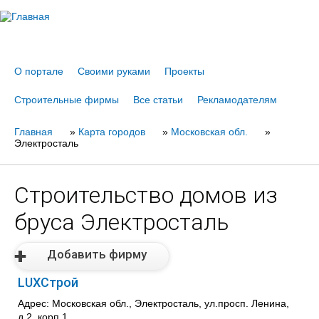
Jump to navigation
О портале
Своими руками
Проекты
Строительные фирмы
Все статьи
Рекламодателям
Главная
Вы
»
Карта городов
»
Московская обл.
»
Электросталь
здесь
Строительство домов из
бруса Электросталь
Добавить фирму
LUXСтрой
Адрес: Московская обл., Электросталь, ул.просп. Ленина,
д.2, корп.1