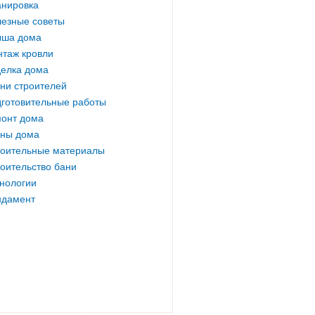
нировка
езные советы
ыша дома
таж кровли
елка дома
ни строителей
готовительные работы
онт дома
ны дома
оительные материалы
оительство бани
нологии
ндамент