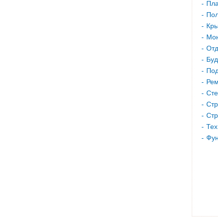
Пла
Пол
Кр
Мон
Отд
Буд
Под
Рем
Сте
Стр
Стр
Тех
Фу