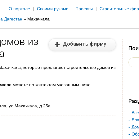
Jump to navigation
О портале
Своими руками
Проекты
Строительные фи
а Дагестан
»
Махачкала
домов из
Добавить фирму
Пои
а
ахачкала, которые предлагают строительство домов из
ачкала можете по контактам указанным ниже.
Раз
ала, ул.Махачкала, д.25а
Все
Бла
Дом
Об