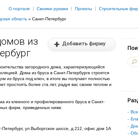
Jump to navigation
О портале
Своими руками
Проекты
Строительные фи
ская область
»
Санкт-Петербург
домов из
Добавить фирму
Пои
тербург
роительства загородного дома, характеризующийся
золяцией. Дома из бруса в Санкт-Петербурге строятся
ом из бруса под ключ, в итоге вы получает полностью
ет простоять более ста лет, радуя вас своим теплом и
Раз
а из клееного и профилированного бруса в Санкт-
ьных фирм, приведенных ниже.
Все
Бла
Дом
т-Петербург, ул.Выборгское шоссе, д.212, офис дом 1А
Об