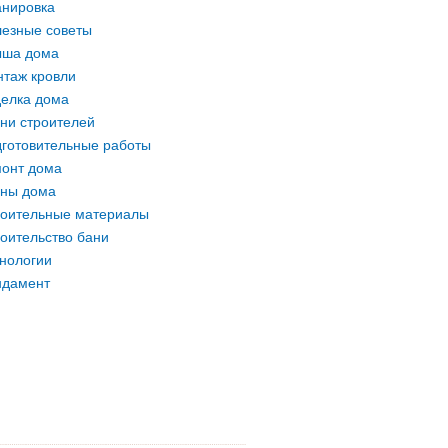
нировка
езные советы
ыша дома
таж кровли
елка дома
ни строителей
готовительные работы
онт дома
ны дома
оительные материалы
оительство бани
нологии
ндамент