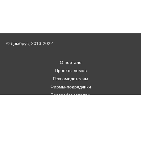
© Домбрус, 2013-2022
О портале
Проекты домов
Рекламодателям
Фирмы-подрядчики
Правообладателям
Статьи
Строительным фирмам
Контакты
Авторам
Карта городов