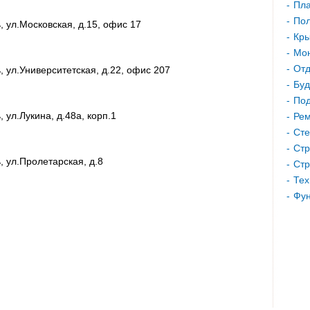
Пла
Пол
, ул.Московская, д.15, офис 17
Кр
Мон
Отд
, ул.Университетская, д.22, офис 207
Буд
Под
 ул.Лукина, д.48а, корп.1
Рем
Сте
Стр
, ул.Пролетарская, д.8
Стр
Тех
Фу