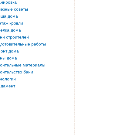
нировка
езные советы
ыша дома
таж кровли
елка дома
ни строителей
готовительные работы
онт дома
ны дома
оительные материалы
оительство бани
нологии
ндамент