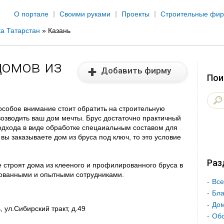
Jump to navigation
О портале
Своими руками
Проекты
Строительные фи
а Татарстан
»
Казань
домов из
Добавить фирму
Пои
особое внимание стоит обратить на строительную
возводить ваш дом мечты. Брус достаточно практичный
подхода в виде обработке спецаиальным составом для
вы заказываете дом из бруса под ключ, то это условие
Раз
 строят дома из клееного и профилированного бруса в
ованными и опытными сотрудниками.
Все
Бла
Дом
, ул.Сибирский тракт, д.49
Об