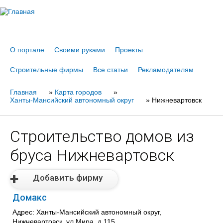
Jump to navigation
О портале
Своими руками
Проекты
Строительные фирмы
Все статьи
Рекламодателям
Главная
Вы
»
Карта городов
»
Ханты-Мансийский автономный округ
»
Нижневартовск
здесь
Строительство домов из
бруса Нижневартовск
Добавить фирму
Домакс
Адрес: Ханты-Мансийский автономный округ,
Нижневартовск, ул.Мира, д.115