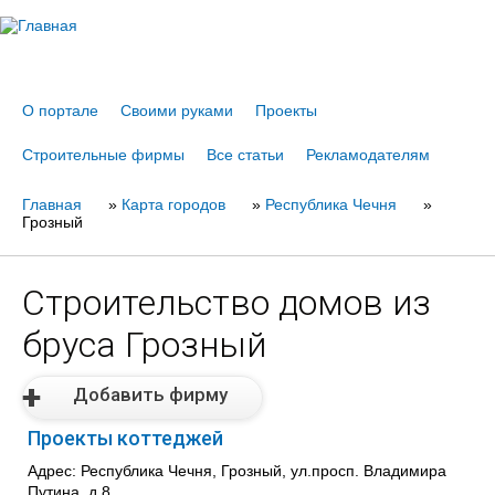
Jump to navigation
О портале
Своими руками
Проекты
Строительные фирмы
Все статьи
Рекламодателям
Главная
Вы
»
Карта городов
»
Республика Чечня
»
Грозный
здесь
Строительство домов из
бруса Грозный
Добавить фирму
Проекты коттеджей
Адрес: Республика Чечня, Грозный, ул.просп. Владимира
Путина, д.8