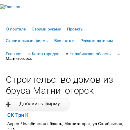
Jump to navigation
О портале
Своими руками
Проекты
Строительные фирмы
Все статьи
Рекламодателям
Главная
Вы
»
Карта городов
»
Челябинская область
»
Магнитогорск
здесь
Строительство домов из
бруса Магнитогорск
Добавить фирму
СК Три К
Адрес: Челябинская область, Магнитогорск, ул.Октябрьская,
д.15