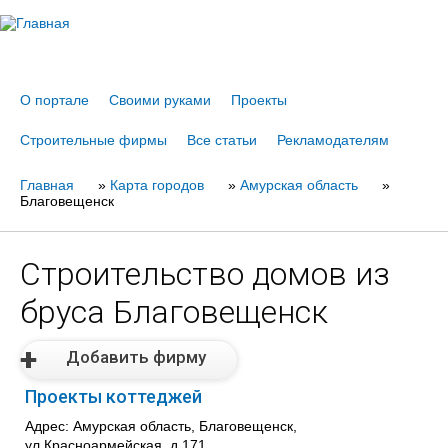
Jump to navigation
О портале
Своими руками
Проекты
Строительные фирмы
Все статьи
Рекламодателям
Главная
Вы
»
Карта городов
»
Амурская область
»
Благовещенск
здесь
Строительство домов из
бруса Благовещенск
Добавить фирму
Проекты коттеджей
Адрес: Амурская область, Благовещенск,
ул.Красноармейская, д.171