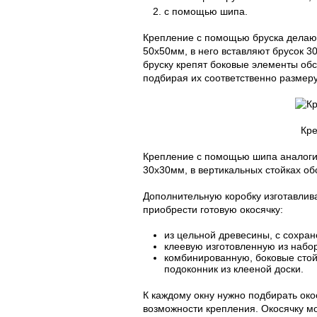
с помощью шипа.
Крепление с помощью бруска делают
50х50мм, в него вставляют брусок 3
бруску крепят боковые элементы об
подбирая их соответственно размеру
Кр
Крепление с помощью шипа аналогич
30х30мм, в вертикальных стойках о
Дополнительную коробку изготавлив
приобрести готовую окосячку:
из цельной древесины, с сохра
клеевую изготовленную из набо
комбинированную, боковые стойк
подоконник из клееной доски.
К каждому окну нужно подбирать око
возможности крепления. Окосячку мо