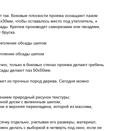
 так. Боковые плоскости проема оснащают пазом
0х30мм, чтобы оставалось место под утеплитель, к
сады. Крепеж производят саморезами или гвоздями,
 бруска.
епление обсады шипом
но, только в боковых стенах проема делают гребень
бсады делают паз 50х50мм.
ают из прочных пород дерева. Сегодня можно
нением природный рисунок текстуры;
рной доски с вклеенным шипом;
и и верхняя перекладина, которой из массива,
сячку отдельно, учитывая его размеры, материал,
жно делать с выборкой в четверть под окно, если не