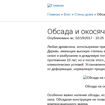
Вы
Главная
»
Блог
»
Стены дома
»
Обса
здесь
Обсада и окося
Опубликовано
вс, 02/19/2017 - 10:25
Любая древесина, используемая при
Дерево, имеющее высокую степень в
сезон и разбуханию в дождливую пог
протяжении 10 лет, но и после этого
климатических условий. Установлен
от деформации, нормализует процес
Обсада на о
Особенно важно наличие обсады, ес
окна. Обсадная конструкция не поз
компенсационного зазора.