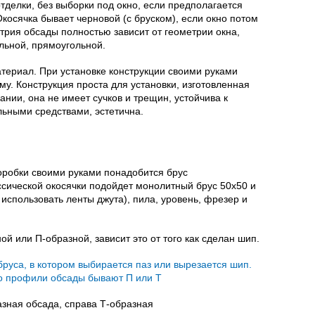
делки, без выборки под окно, если предполагается
осячка бывает черновой (с бруском), если окно потом
етрия обсады полностью зависит от геометрии окна,
альной, прямоугольной.
атериал. При установке конструкции своими руками
му. Конструкция проста для установки, изготовленная
нии, она не имеет сучков и трещин, устойчива к
льными средствами, эстетична.
оробки своими руками понадобится брус
ссической окосячки подойдет монолитный брус 50х50 и
 использовать ленты джута), пила, уровень, фрезер и
й или П-образной, зависит это от того как сделан шип.
зная обсада, справа Т-образная