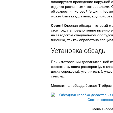
планируется проведение наружной от
отделка различными материалами. Ок
её закроет и чистовой (в шип). Геом
может быть квадратной, круглой, ов
Совет
! Клееная обсада – готовый м
стоит отдать предпочтение именно е
на заводском специальном оборудова
гниению, так как обработана специа
Установка обсады
При изготовлении дополнительной к
соответствующих размеров (для кла
доска сороковка), утеплитель (лучше
степлер.
Монолитная обсада бывает Т-образно
Слева П-обра