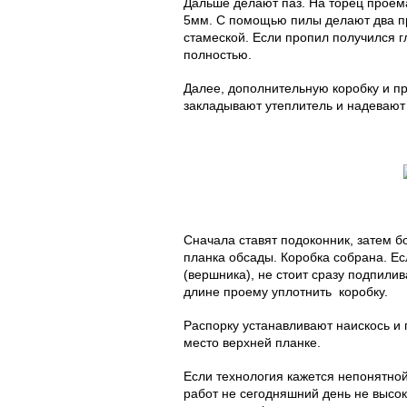
Дальше делают паз. На торец проем
5мм. С помощью пилы делают два п
стамеской. Если пропил получился г
полностью.
Далее, дополнительную коробку и п
закладывают утеплитель и надевают
Сначала ставят подоконник, затем 
планка обсады. Коробка собрана. Ес
(вершника), не стоит сразу подпили
длине проему уплотнить коробку.
Распорку устанавливают наискось и 
место верхней планке.
Если технология кажется непонятной
работ не сегодняшний день не высока