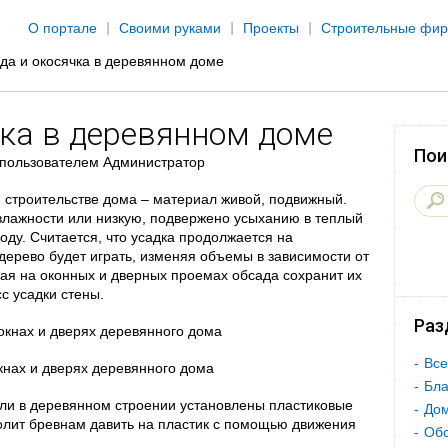
Jump to navigation
О портале
Своими руками
Проекты
Строительные фи
да и окосячка в деревянном доме
чка в деревянном доме
Пои
пользователем
Администратор
 строительстве дома – материал живой, подвижный.
лажности или низкую, подвержено усыханию в теплый
оду. Считается, что усадка продолжается на
 дерево будет играть, изменяя объемы в зависимости от
ная на оконных и дверных проемах обсада сохранит их
с усадки стены.
Раз
Все
кнах и дверях деревянного дома
Бла
ли в деревянном строении установлены пластиковые
Дом
волит бревнам давить на пластик с помощью движения
Об