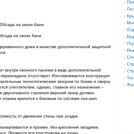
Пла
Пол
Кр
Мон
Отд
бсада на окнах бани
Буд
Под
 деревянного дома в качестве дополнительной защитной
Рем
ьна.
Сте
Стр
ют внутри оконного проема в виде дополнительной
Стр
ерекладина отсутствует. Изготавливается конструкция
Тех
язательным технологическим зазором по бокам и сверху
Фу
ется утеплителем, однако, главное его назначение –
 двухэтажного строения верхний зазор должен
 планка крепится к боковым по системе паз-шип.
исимость от движения стены при усадке.
танавливается в проеме, без крепления гвоздями,
су. Держится вся конструкция на пазах.