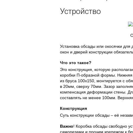
Устройство
О
Установка обсады или окосячки для
окон и дверей конструкции обязател
Что это такое?
Это конструкция, которую располага
коробки П-образной формы. Нижняя п
из бруса 100х150, монтируется с об
в 20мм, сверху 70мм. Зазор заполня
компенсация деформации стены. Для
составлять не менее 100мм. Верхняя
Конструкция
Суть конструкции обсады – её незав
Важно
! Коробка обсады свободно ус
саморезами и прочим крепежом к бру