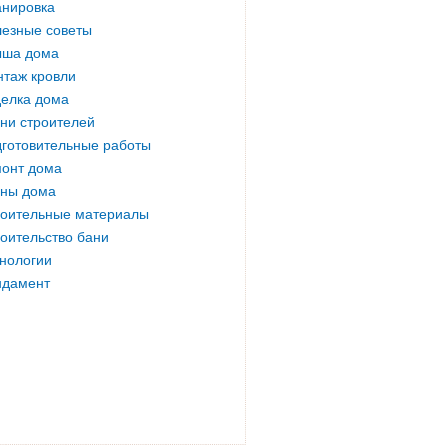
нировка
езные советы
ыша дома
таж кровли
елка дома
ни строителей
готовительные работы
онт дома
ны дома
оительные материалы
оительство бани
нологии
ндамент