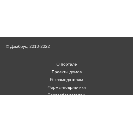
© Домбрус, 2013-2022
О портале
Проекты домов
Рекламодателям
Фирмы-подрядчики
Правообладателям
Статьи
Строительным фирмам
Контакты
Авторам