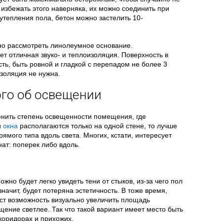
избежать этого наверняка, их можно соединить при
тепления пола, бетон можно застелить 10-
жно рассмотреть линолеумное основание.
т отличная звуко- и теплоизоляция. Поверхность в
ть, быть ровной и гладкой с перепадом не более 3
изоляция не нужна.
го об освещении
нить степень освещенности помещения, где
и
окна
располагаются только на одной стене, то лучше
ямого типа вдоль света. Многих, кстати, интересует
нат: поперек либо вдоль.
жно будет легко увидеть тени от стыков, из-за чего пол
начит, будет потеряна эстетичность. В тоже время,
аст возможность визуально увеличить площадь
ение светлее. Так что такой вариант имеет место быть
коридорах и прихожих.