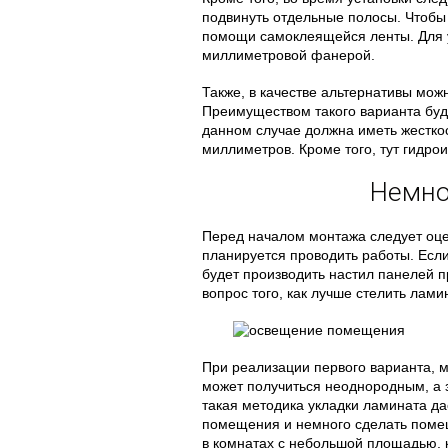
подвинуть отдельные полосы. Чтобы 
помощи самоклеящейся ленты. Для у
миллиметровой фанерой.
Также, в качестве альтернативы мо
Преимуществом такого варианта буде
данном случае должна иметь жесткос
миллиметров. Кроме того, тут гидро
Немно
Перед началом монтажа следует оце
планируется проводить работы. Есл
будет производить настил панелей пр
вопрос того, как лучше стелить лами
При реализации первого варианта, мо
может получиться неоднородным, а з
такая методика укладки ламината д
помещения и немного сделать помещ
в комнатах с небольшой площадью, 