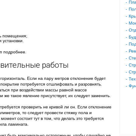
Пла
Пол
:
Кр
Мон
Отд
ь помещения;
Буд
 установки.
Под
Рем
ап подробнее.
Сте
овительные работы
Стр
Стр
горизонталь. Если на пару метров отклонение будет
Тех
 покрытие потребуется отшлифовать и разровнять.
Фу
аться при воздействии массы равной массе
и же такое явление присутствует, их следует заменить.
 требуется проверить не кривой ли он. Если отклонение
ллиметров, то следует провести стяжку пола и
омент состоит тут в том, что делать это требуется
ила ламината.
дует быть максимально осторожным, чтобы случайно не