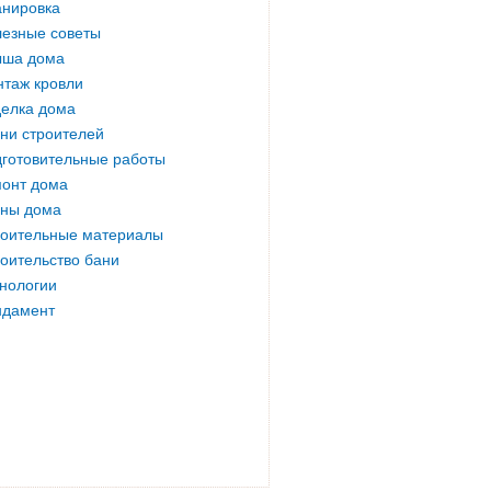
нировка
езные советы
ыша дома
таж кровли
елка дома
ни строителей
готовительные работы
онт дома
ны дома
оительные материалы
оительство бани
нологии
ндамент