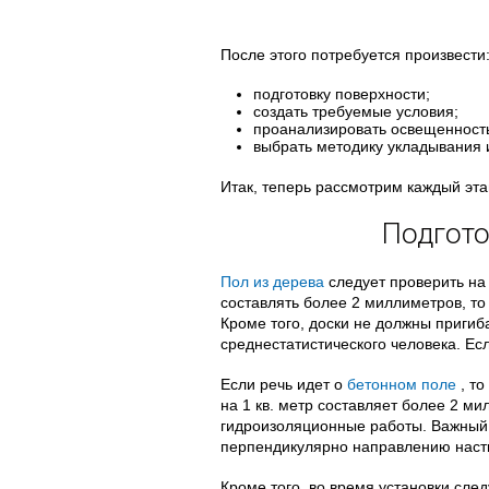
После этого потребуется произвести
подготовку поверхности;
создать требуемые условия;
проанализировать освещенност
выбрать методику укладывания и
Итак, теперь рассмотрим каждый эт
Подгот
Пол из дерева
следует проверить на 
составлять более 2 миллиметров, то
Кроме того, доски не должны пригиб
среднестатистического человека. Есл
Если речь идет о
бетонном поле
, то
на 1 кв. метр составляет более 2 ми
гидроизоляционные работы. Важный м
перпендикулярно направлению наст
Кроме того, во время установки сле