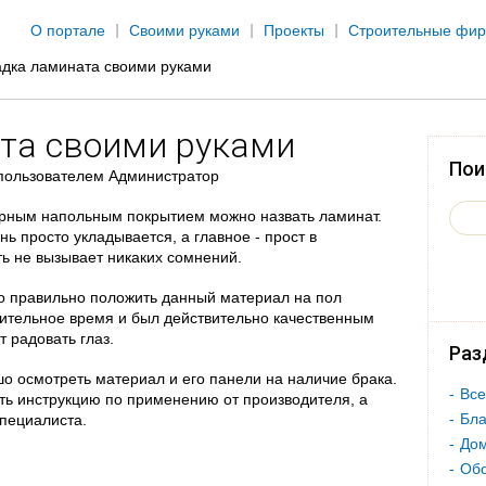
Jump to navigation
О портале
Своими руками
Проекты
Строительные фи
адка ламината своими руками
та своими руками
Пои
пользователем
Администратор
рным напольным покрытием можно назвать ламинат.
ь просто укладывается, а главное - прост в
ть не вызывает никаких сомнений.
о правильно положить данный материал на пол
лительное время и был действительно качественным
 радовать глаз.
Раз
о осмотреть материал и его панели на наличие брака.
Все
ть инструкцию по применению от производителя, а
Бла
специалиста.
Дом
Об