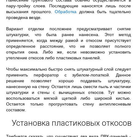
Нанесение грунтового состава обычно осуществляется в
пару-тройку слоев. Последующие наносятся лишь после
высыхания прошлого.
Обработка
должна быть тщательно
проведена везде.
Вариант отделки посложнее предусматривает снятие
штукатурки, что была ранее нанесена. Этот метод
применяется, когда между рамой и откосом присутствует
определенное расстояние, что не позволяет полного
открытия окна. Либо же, если невозможно установить
утепление откосов либо пластиковых панелей.
Чтобы максимально быстро снять штукатурный слой следует
применить перфоратор с зубилом-лопаткой. Данное
решение позволяет хорошо поддевать штукатурку,
нанесенную на стену. Остается лишь смести пыль и частички
штукатурки и стены с вычищенных откосов. Тут можно
воспользоваться мягкой щеткой либо широкой кистью.
Остается только прогрунтовать стену антиплесневым
составом.
Установка пластиковых откосов
Требуется сказать, что существует два вида ПВХ-панелей -