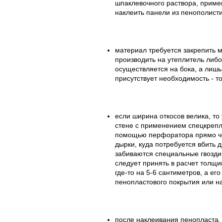
шпаклевочного раствора, примен
наклеить панели из пенополист
материал требуется закрепить 
производить на утеплитель либо
осуществляется на бока, а лишь
присутствует необходимость - т
если ширина откосов велика, то
стене с применением спецкрепле
помощью перфоратора прямо че
дырки, куда потребуется вбить 
забиваются специальные гвозди
следует принять в расчет толщ
где-то на 5-6 сантиметров, а е
пенопластового покрытия или на
после наклеивания пенопласта, 