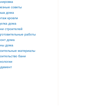
нировка
езные советы
ыша дома
таж кровли
елка дома
ни строителей
готовительные работы
онт дома
ны дома
оительные материалы
оительство бани
нологии
ндамент