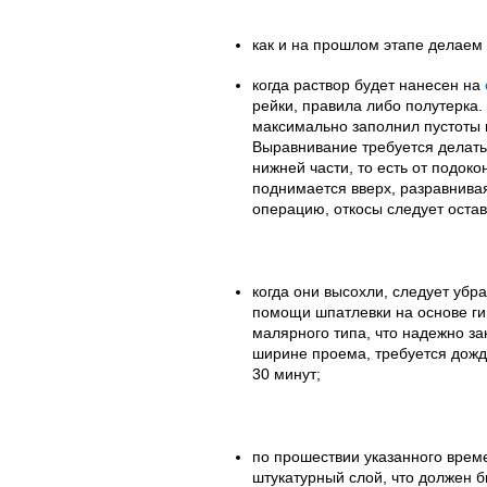
как и на прошлом этапе делаем 
когда раствор будет нанесен на
рейки, правила либо полутерка.
максимально заполнил пустоты и
Выравнивание требуется делать
нижней части, то есть от подок
поднимается вверх, разравнивая
операцию, откосы следует остав
когда они высохли, следует уб
помощи шпатлевки на основе г
малярного типа, что надежно за
ширине проема, требуется дожд
30 минут;
по прошествии указанного време
штукатурный слой, что должен б