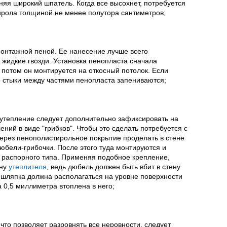
яя широкий шпатель. Когда все высохнет, потребуется
ирола толщиной не менее полутора сантиметров;
монтажной пеной. Ее нанесение лучше всего
 жидкие гвозди. Установка пенопласта сначала
 потом он монтируется на откосный потолок. Если
о стыки между частями пенопласта запениваются;
 утепление следует дополнительно зафиксировать на
ний в виде "грибков". Чтобы это сделать потребуется с
рез пенополистирольное покрытие проделать в стене
дюбели-грибочки. После этого туда монтируются и
 распорного типа. Применяя подобное крепление,
ину
утеплителя
, ведь дюбель должен быть вбит в стену
го шляпка должна располагаться на уровне поверхности
 0,5 миллиметра втоплена в него;
что позволяет разровнять все неровности, следует