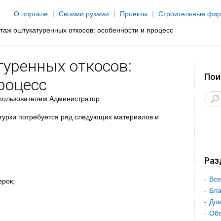
Jump to navigation
О портале
Своими руками
Проекты
Строительные фи
таж оштукатуренных откосов: особенности и процесс
уренных откосов:
Пои
роцесс
пользователем
Администратор
турки потребуется ряд следующих материалов и
Раз
Все
ерок;
Бла
Дом
Об