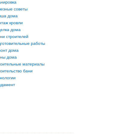
нировка
езные советы
ыша дома
таж кровли
елка дома
ни строителей
готовительные работы
онт дома
ны дома
оительные материалы
оительство бани
нологии
ндамент