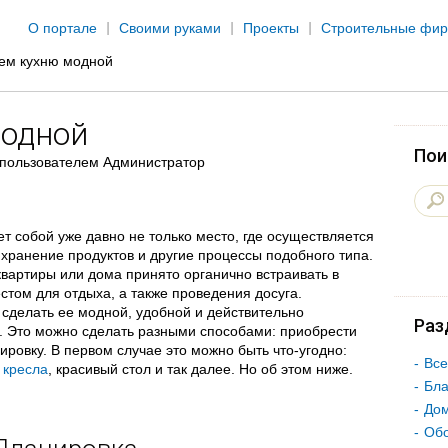
Jump to navigation
О портале
Своими руками
Проекты
Строительные фи
ем кухню модной
модной
Пои
пользователем
Администратор
т собой уже давно не только место, где осуществляется
хранение продуктов и другие процессы подобного типа.
вартиры или дома принято органично встраивать в
стом для отдыха, а также проведения досуга.
 сделать ее модной, удобной и действительно
Раз
и. Это можно сделать разными способами: приобрести
ровку. В первом случае это можно быть что-угодно:
Все
 кресла
, красивый стол и так далее. Но об этом ниже.
Бла
Дом
Об