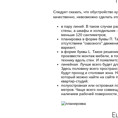
Следует сказать, что обустройство к
качественно, невозможно сделать эт
в пару линий. В таком случае р
стены, а шкафы и холодильник -
меньше 120 сантиметров;
планировка в форме буквы П. Та
отсутствием "сквозного" движен
вариант;
в форме буквы L. Такое решение
произвести монтаж мебели, в то
технику вдоль стен. И появляет
линейная. Лучше всего будет дл
Здесь половину всего простран
будут проход и столовая зона. 
который можно найти на сайте i
квартир-студий;
полуостровная или островная по
метров. Чаще всего они совмещ
наличием рабочей поверхности
Е