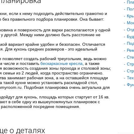
Планировка
Пла
Пол
ухни, если к нему подходить действительно грамотно и
Кр
о без правильного подбора планировки. Она бывает:
Мон
Отд
аковина и поверхность для варки располагаются у одной
 у другой. Между ними должно быть расстояние не
Буд
Под
кой вариант крайне удобен и безопасен. Отличается
ия. Для кухонь средних размеров - это идеальный
Рем
Сте
 позволяет создать рабочий треугольник, ведь можно
м числе и поставить
бескаркасные кресла
, а также
Стр
ся возможность создания зоны прохода и столовой зоны;
Стр
я семьи из 2 людей, когда пространство ограничено.
ства занимает рабочая зона, а на оставшейся площади
Тех
На такой кухне можно установить раскладной стол,
Фу
nmyroom.ru. Подобная планировка очень актуальна для
дойдут для кухонь, площадь которых стартует от 16 кв.
ают в себе одну из вышеупомянутых планировок с
, расположенной посредине помещения.
ще о деталях