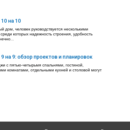
10 на 10
й дом, человек руководствуется несколькими
 среди которых надежность строения, удобность
нечно...
 9 на 9: обзор проектов и планировок
жи с пятью-четырьмя спальнями, гостиной,
ми комнатами, отдельными кухней и столовой могут